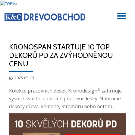
Přeskočit
PŘ
na
obsah
NA
KRONOSPAN STARTUJE 10 TOP
DEKORŮ PD ZA ZVÝHODNĚNOU
CENU
2025-09-19
®
Kolekce pracovních desek Kronodesign
zahrnuje
vysoce kvalitní a odolné pracovní desky. Nabízíme
dekory dřeva, kamene, mramoru nebo betonu.