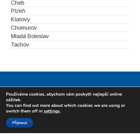
Cheb
Plzeň
Klatovy
Chomutov
Mladá Boleslav
Tachov
Druhé
Karlovy Vary
Oldřichov
Újezd u Brna
Cheb
Plzeň
Používáme cookies, abychom vám poskytli nejlepší online
ménu
zážitek.
Klatovy
Chomutov
Mladá Boleslav
Tachov
You can find out more about which cookies we are using or
switch them off in
settings
.
Přijmout
Dřevoobchod K&C Karlovy Vary a.s.