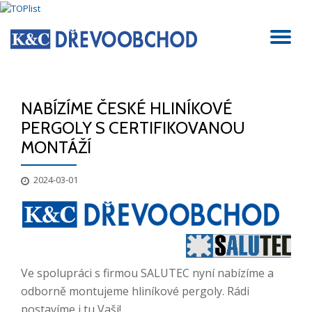
Přeskočit
PŘ
na
obsah
NA
NABÍZÍME ČESKÉ HLINÍKOVÉ
PERGOLY S CERTIFIKOVANOU
MONTÁŽÍ
2024-03-01
Ve spolupráci s firmou SALUTEC nyní nabízíme a
odborně montujeme hliníkové pergoly. Rádi
postavíme i tu Vaši!